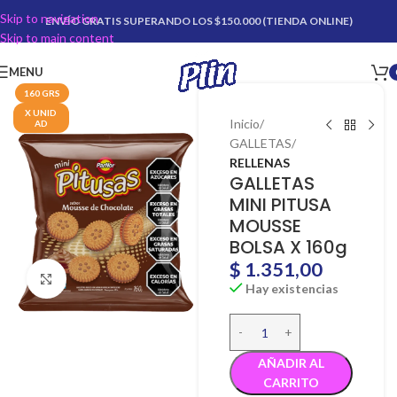
Skip to navigation
ENVÍO GRATIS SUPERANDO LOS $150.000 (TIENDA ONLINE)
Skip to main content
MENU
160 GRS
X UNID
Inicio
AD
GALLETAS
RELLENAS
GALLETAS
MINI PITUSA
MOUSSE
BOLSA X 160g
$
1.351,00
Click para agrandar
Hay existencias
AÑADIR AL
CARRITO