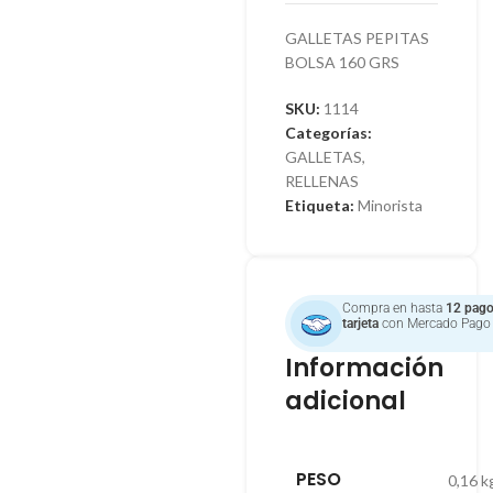
GALLETAS PEPITAS
BOLSA 160 GRS
SKU:
1114
Categorías:
GALLETAS
,
RELLENAS
Etiqueta:
Minorista
Compra en hasta
12 pago
tarjeta
con Mercado Pago
Información
adicional
PESO
0,16 k