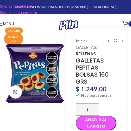
Skip to navigation
ENVÍO GRATIS SUPERANDO LOS $150.000 (TIENDA ONLINE)
Skip to main content
MENU
160 GRS
X UNID
Inicio
AD
GALLETAS
RELLENAS
GALLETAS
PEPITAS
BOLSAS 160
GRS
$
1.249,00
Click para agrandar
Hay existencias
AÑADIR AL
CARRITO