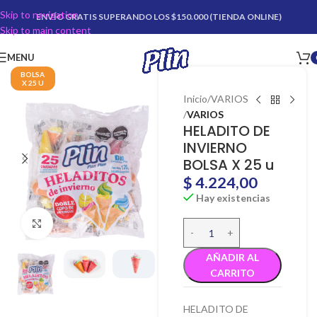
Skip to navigation
ENVÍO GRATIS SUPERANDO LOS $150.000 (TIENDA ONLINE)
Skip to main content
MENU
BOLSA
X 25 U
Inicio
VARIOS
VARIOS
HELADITO DE
INVIERNO
BOLSA X 25 u
$
4.224,00
Hay existencias
Click para agrandar
AÑADIR AL
CARRITO
HELADITO DE