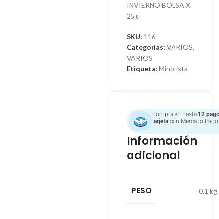
INVIERNO BOLSA X
25 u
SKU:
116
Categorías:
VARIOS
,
VARIOS
Etiqueta:
Minorista
Compra en hasta
12 pago
tarjeta
con Mercado Pago
Información
adicional
PESO
0,1 kg