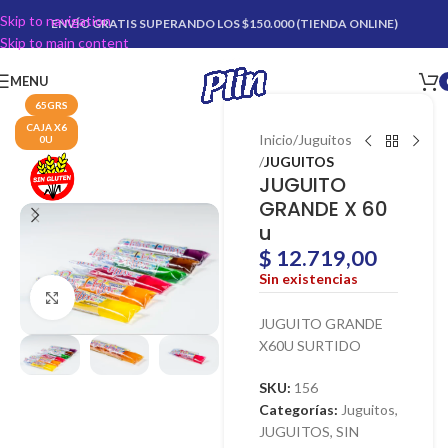
Skip to navigation
ENVÍO GRATIS SUPERANDO LOS $150.000 (TIENDA ONLINE)
Skip to main content
MENU
65GRS
CAJA X6
Inicio
Juguitos
0U
JUGUITOS
JUGUITO
GRANDE X 60
u
$
12.719,00
Sin existencias
Click para agrandar
JUGUITO GRANDE
X60U SURTIDO
SKU:
156
Categorías:
Juguitos
,
JUGUITOS
,
SIN