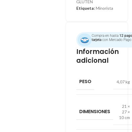
GLUTEN
Etiqueta:
Minorista
Compra en hasta
12 pago
tarjeta
con Mercado Pago
Información
adicional
PESO
4,07 kg
21 ×
DIMENSIONES
27 ×
10 cm