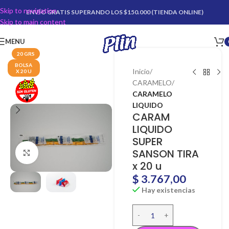
Skip to navigation
ENVÍO GRATIS SUPERANDO LOS $150.000 (TIENDA ONLINE)
Skip to main content
MENU
20 GRS
BOLSA
Inicio
X 20 U
CARAMELO
CARAMELO
LIQUIDO
CARAM
LIQUIDO
SUPER
SANSON TIRA
Click para agrandar
x 20 u
$
3.767,00
Hay existencias