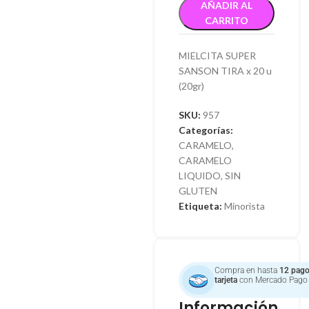
AÑADIR AL
CARRITO
MIELCITA SUPER
SANSON TIRA x 20 u
(20gr)
SKU:
957
Categorías:
CARAMELO
,
CARAMELO
LIQUIDO
,
SIN
GLUTEN
Etiqueta:
Minorista
Compra en hasta
12 pago
tarjeta
con Mercado Pago
Información