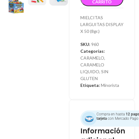
CARRITO
MIELCITAS
LARGUITAS DISPLAY
X 50 (8gr.)
SKU:
960
Categorías:
CARAMELO
,
CARAMELO
LIQUIDO
,
SIN
GLUTEN
Etiqueta:
Minorista
Compra en hasta
12 pago
tarjeta
con Mercado Pago
Información