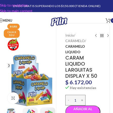
Skip to navigation
ENVÍO GRATIS SUPERANDO LOS $150.000 (TIENDA ONLINE)
Skip to main content
MENU
8 GRS
CAJA X
Inicio
50 U
CARAMELO
CARAMELO
LIQUIDO
CARAM
LIQUIDO
LARGUITAS
DISPLAY X 50
$
6.172,00
Hay existencias
Click para agrandar
AÑADIR AL