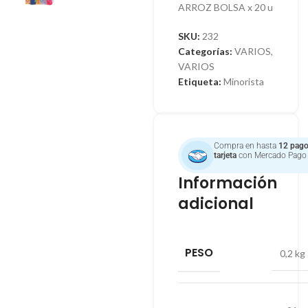
ARROZ BOLSA x 20 u
SKU:
232
Categorías:
VARIOS
,
VARIOS
Etiqueta:
Minorista
Compra en hasta
12 pago
tarjeta
con Mercado Pago
Información
adicional
PESO
0,2 kg