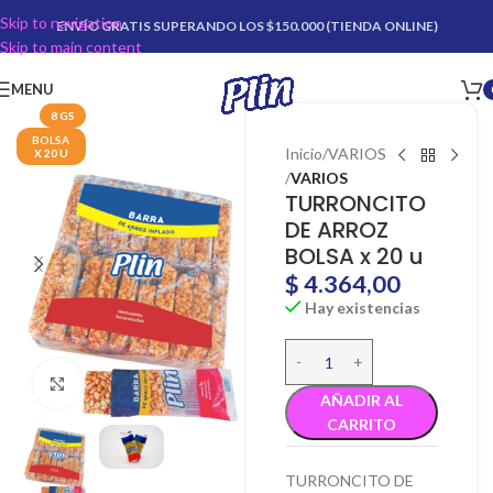
Skip to navigation
ENVÍO GRATIS SUPERANDO LOS $150.000 (TIENDA ONLINE)
Skip to main content
MENU
8 GS
BOLSA
Inicio
VARIOS
X 20 U
VARIOS
TURRONCITO
DE ARROZ
BOLSA x 20 u
$
4.364,00
Hay existencias
Click para agrandar
AÑADIR AL
CARRITO
TURRONCITO DE