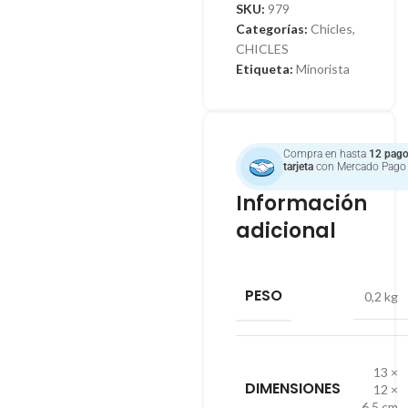
SKU:
979
Categorías:
Chicles
,
CHICLES
Etiqueta:
Minorista
Compra en hasta
12 pago
tarjeta
con Mercado Pago
Información
adicional
PESO
0,2 kg
13 ×
DIMENSIONES
12 ×
6,5 cm