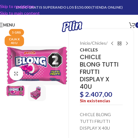
Skip to navigation
ENVÍO GRATIS SUPERANDO LOS $150.000 (TIENDA ONLINE)
Skip to main content
MENU
5 GRS
CAJA X
Inicio
Chicles
40 U
CHICLES
CHICLE
BLONG TUTTI
FRUTTI
Click para agrandar
DISPLAY X
40U
$
2.407,00
Sin existencias
CHICLE BLONG
TUTTI FRUTTI
DISPLAY X 40U