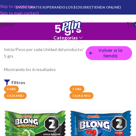
Skip to navigation
ENVÍO GRATIS SUPERANDO LOS $150.000 (TIENDA ONLINE)
Skip to main content
5 grs
MENU
Categorías
Inicio
Peso por cada Unidad del producto
Volver a la
tienda
5 grs
Mostrando los 6 resultados
Filtros
5 GRS
5 GRS
CAJA X40U
CAJA X 40 U