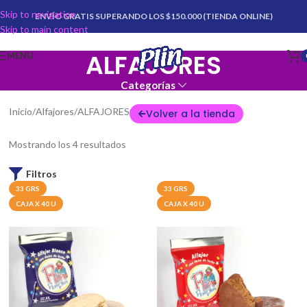
Skip to navigation
ENVÍO GRATIS SUPERANDO LOS $150.000 (TIENDA ONLINE)
Skip to main content
ALFAJORES
MENU
Categorías
Inicio
Alfajores
ALFAJORES
Volver a la tienda
Mostrando los 4 resultados
Filtros
33 GRS
33 GRS
CAJA X 40 U
CAJA X 40 U