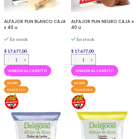
ALFAJOR PLIN BLANCO CAJA
ALFAJOR PLIN NEGRO CAJA x
x 40 u
40 u
En stock
En stock
$
17.677,00
$
17.677,00
AÑADIR AL CARRITO
AÑADIR AL CARRITO
26 GRS
26 GRS
CAJA X 54 U
CAJA X 54 U