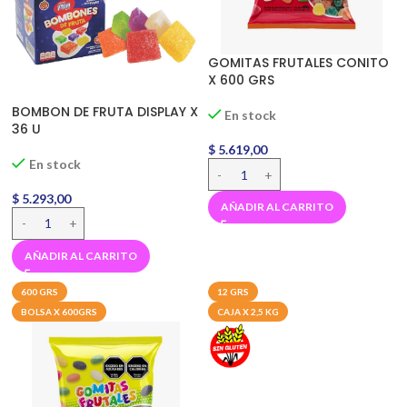
GOMITAS FRUTALES CONITO
X 600 GRS
BOMBON DE FRUTA DISPLAY X
En stock
36 U
$
5.619,00
En stock
$
5.293,00
AÑADIR AL CARRITO
AÑADIR AL CARRITO
600 GRS
12 GRS
BOLSA X 600GRS
CAJA X 2,5 KG