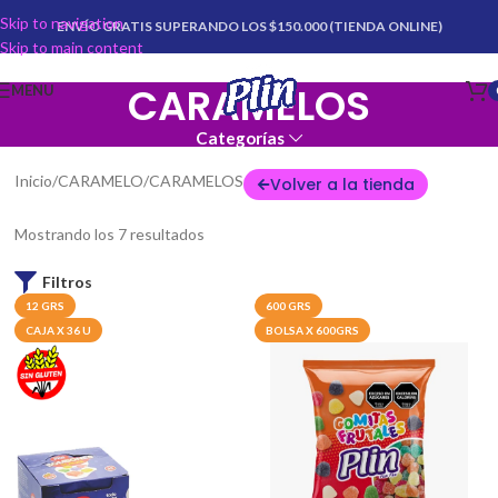
Skip to navigation
ENVÍO GRATIS SUPERANDO LOS $150.000 (TIENDA ONLINE)
Skip to main content
CARAMELOS
MENU
Categorías
Inicio
CARAMELO
CARAMELOS
Volver a la tienda
Mostrando los 7 resultados
Filtros
12 GRS
600 GRS
CAJA X 36 U
BOLSA X 600GRS