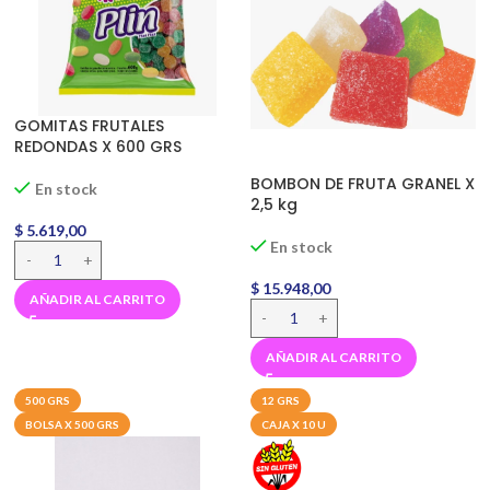
GOMITAS FRUTALES
REDONDAS X 600 GRS
BOMBON DE FRUTA GRANEL X
En stock
2,5 kg
$
5.619,00
En stock
$
15.948,00
AÑADIR AL CARRITO
AÑADIR AL CARRITO
500 GRS
12 GRS
BOLSA X 500 GRS
CAJA X 10 U