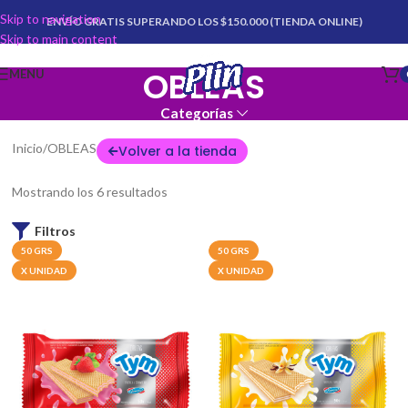
Skip to navigation
ENVÍO GRATIS SUPERANDO LOS $150.000 (TIENDA ONLINE)
Skip to main content
OBLEAS
MENU
Categorías
Inicio
OBLEAS
Volver a la tienda
Mostrando los 6 resultados
Filtros
50 GRS
50 GRS
X UNIDAD
X UNIDAD