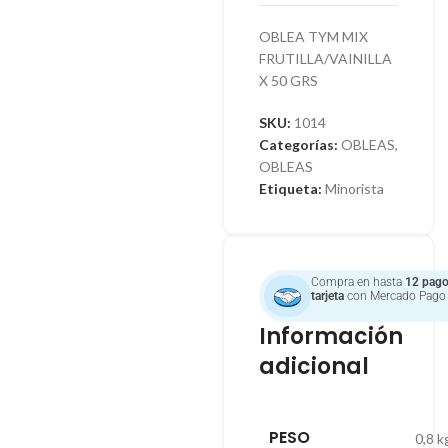
OBLEA TYM MIX
FRUTILLA/VAINILLA
X 50 GRS
SKU:
1014
Categorías:
OBLEAS
,
OBLEAS
Etiqueta:
Minorista
Compra en hasta
12 pago
tarjeta
con Mercado Pago
Información
adicional
PESO
0,8 k