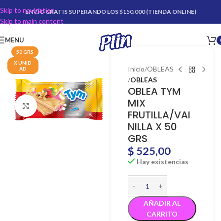
Skip to navigation
ENVÍO GRATIS SUPERANDO LOS $150.000 (TIENDA ONLINE)
Skip to main content
MENU
50 GRS
X UNID
Inicio
OBLEAS
AD
OBLEAS
OBLEA TYM
MIX
Click para agrandar
FRUTILLA/VAI
NILLA X 50
GRS
$
525,00
Hay existencias
AÑADIR AL
CARRITO