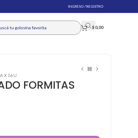
INGRESO / REGISTRO
$
0,00
 X 16 U
ADO FORMITAS