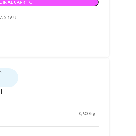
DIR AL CARRITO
 X 16 U
n
l
0,600 kg