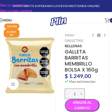
Skip to navigation
ENVÍO GRATIS SUPERANDO LOS $150.000 (TIENDA ONLINE)
Skip to main content
MENU
160 GRS
X UNID
Inicio
AD
GALLETAS
RELLENAS
GALLETA
BARRITAS
MEMBRILLO
BOLSA X 160g
$
1.249,00
Hay existencias
Click para agrandar
AÑADIR AL
CARRITO