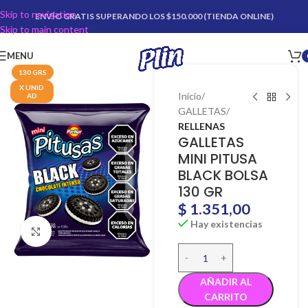
Skip to navigation
ENVÍO GRATIS SUPERANDO LOS $150.000 (TIENDA ONLINE)
Skip to main content
MENU
130 GRS
X UNID
Inicio
AD
GALLETAS
RELLENAS
GALLETAS
MINI PITUSA
BLACK BOLSA
130 GR
$
1.351,00
Hay existencias
Click para agrandar
AÑADIR AL
CARRITO