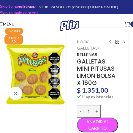
Skip to navigation
ENVÍO GRATIS SUPERANDO LOS $150.000 (TIENDA ONLINE)
Skip to main content
MENU
160 GRS
X UNID
Inicio
AD
GALLETAS
RELLENAS
GALLETAS
MINI PITUSAS
LIMON BOLSA
X 160G
$
1.351,00
Click para agrandar
Hay existencias
AÑADIR AL
CARRITO