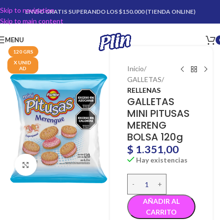
Skip to navigation
ENVÍO GRATIS SUPERANDO LOS $150.000 (TIENDA ONLINE)
Skip to main content
MENU
120 GRS
X UNID
Inicio
AD
GALLETAS
RELLENAS
GALLETAS
MINI PITUSAS
MERENG
BOLSA 120g
$
1.351,00
Hay existencias
Click para agrandar
AÑADIR AL
CARRITO