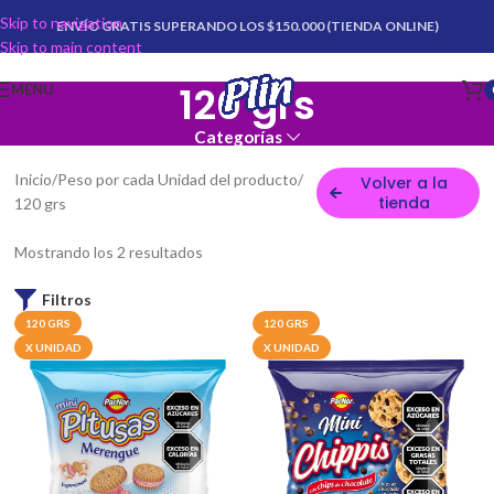
Skip to navigation
ENVÍO GRATIS SUPERANDO LOS $150.000 (TIENDA ONLINE)
Skip to main content
120 grs
MENU
Categorías
Inicio
Peso por cada Unidad del producto
Volver a la
tienda
120 grs
Mostrando los 2 resultados
Filtros
120 GRS
120 GRS
X UNIDAD
X UNIDAD