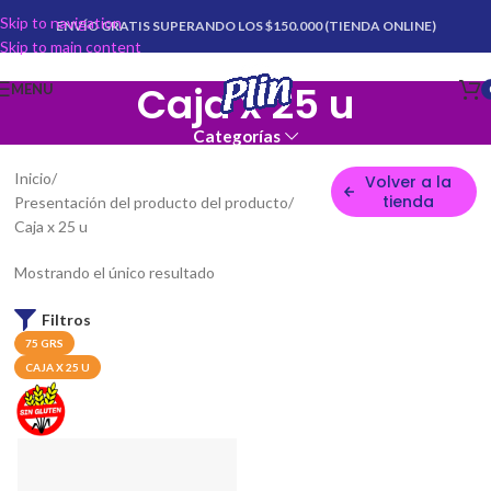
Skip to navigation
ENVÍO GRATIS SUPERANDO LOS $150.000 (TIENDA ONLINE)
Skip to main content
Caja x 25 u
MENU
Categorías
Inicio
Volver a la
tienda
Presentación del producto del producto
Caja x 25 u
Mostrando el único resultado
Filtros
75 GRS
CAJA X 25 U