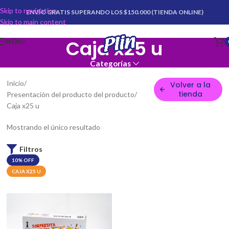
Skip to navigation
ENVÍO GRATIS SUPERANDO LOS $150.000 (TIENDA ONLINE)
Skip to main content
Caja x25 u
MENU
Categorías
Inicio
Volver a la
tienda
Presentación del producto del producto
Caja x25 u
Mostrando el único resultado
Filtros
10% OFF
CAJA X25 U